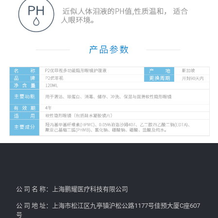
公 司 名 称：上海鹏耀医疗科技有限公司
公 司 地 址：上海市松江区九亭镇沪松公路1177号佳预大厦C座607
号